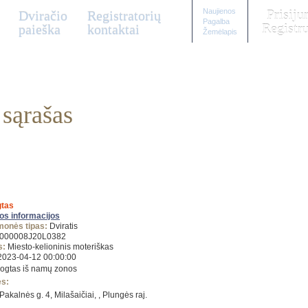
Naujienos
Prisiju
Dviračio
Registratorių
Pagalba
Registru
paieška
kontaktai
Žemėlapis
 sąrašas
tas
gos informacijos
monės tipas:
Dviratis
000008J20L0382
s:
Miesto-kelioninis moteriškas
023-04-12 00:00:00
ogtas iš namų zonos
ės:
Pakalnės g. 4, Milašaičiai, , Plungės raj.