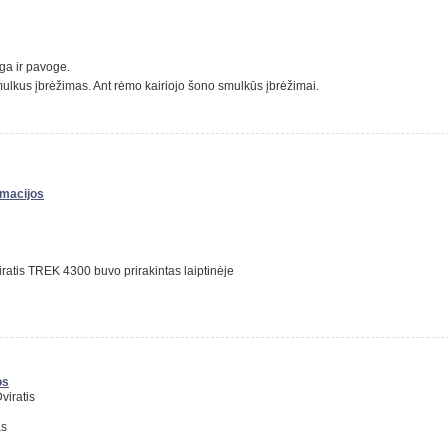
uga ir pavoge.
mulkus įbrėžimas. Ant rėmo kairiojo šono smulkūs įbrėžimai.
rmacijos
iratis TREK 4300 buvo prirakintas laiptinėje
os
viratis
as