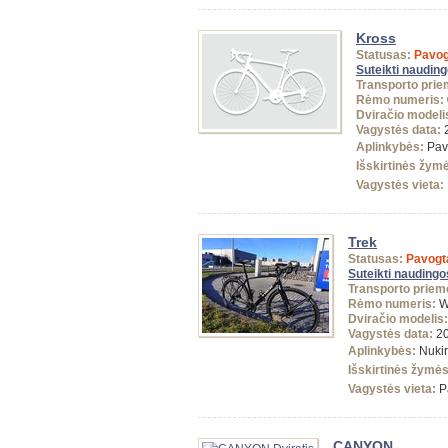
Kross
Statusas:
Pavog
Suteikti naudin
Transporto prie
Rėmo numeris:
Dviračio modeli
Vagystės data:
2
Aplinkybės:
Pav
Išskirtinės žym
Vagystės vieta:
Trek
Statusas:
Pavogt
Suteikti naudingo
Transporto priem
Rėmo numeris:
W
Dviračio modelis:
Vagystės data:
20
Aplinkybės:
Nukir
Išskirtinės žymės
Vagystės vieta:
P
CANYON