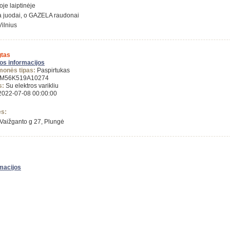
oje laiptinėje
 juodai, o GAZELA raudonai
Vilnius
tas
gos informacijos
monės tipas:
Paspirtukas
M56K519A10274
s:
Su elektros varikliu
022-07-08 00:00:00
ės:
Vaižganto g 27, Plungė
rmacijos