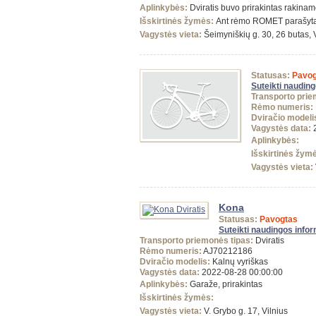
Aplinkybės:
Dviratis buvo prirakintas rakinam
Išskirtinės žymės:
Ant rėmo ROMET parašyta
Vagystės vieta:
Šeimyniškių g. 30, 26 butas, 
Statusas:
Pavog
Suteikti naudin
Transporto prie
Rėmo numeris:
Dviračio modeli
Vagystės data:
2
Aplinkybės:
Išskirtinės žym
Vagystės vieta:
Kona
Statusas:
Pavogtas
Suteikti naudingos info
Transporto priemonės tipas:
Dviratis
Rėmo numeris:
AJ70212186
Dviračio modelis:
Kalnų vyriškas
Vagystės data:
2022-08-28 00:00:00
Aplinkybės:
Garaže, prirakintas
Išskirtinės žymės:
Vagystės vieta:
V. Grybo g. 17, Vilnius