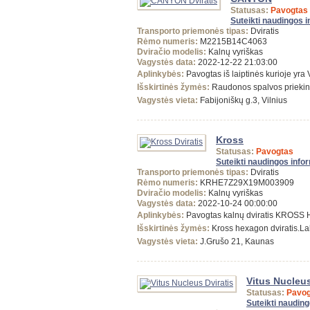
Statusas:
Pavogtas
Suteikti naudingos 
Transporto priemonės tipas:
Dviratis
Rėmo numeris:
M2215B14C4063
Dviračio modelis:
Kalnų vyriškas
Vagystės data:
2022-12-22 21:03:00
Aplinkybės:
Pavogtas iš laiptinės kurioje yr
Išskirtinės žymės:
Raudonos spalvos priekinė
Vagystės vieta:
Fabijoniškų g.3, Vilnius
Kross
Statusas:
Pavogtas
Suteikti naudingos info
Transporto priemonės tipas:
Dviratis
Rėmo numeris:
KRHE7Z29X19M003909
Dviračio modelis:
Kalnų vyriškas
Vagystės data:
2022-10-24 00:00:00
Aplinkybės:
Pavogtas kalnų dviratis KROS
Išskirtinės žymės:
Kross hexagon dviratis.La
Vagystės vieta:
J.Grušo 21, Kaunas
Vitus Nucleu
Statusas:
Pavog
Suteikti naudin