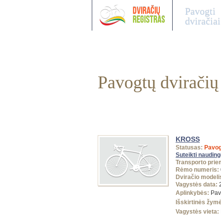
Pavogti
dviračiai
Pavogtų dviračių
KROSS
Statusas:
Pavog
Suteikti naudin
Transporto prie
Rėmo numeris:
Dviračio modeli
Vagystės data:
2
Aplinkybės:
Pav
Išskirtinės žym
Vagystės vieta: