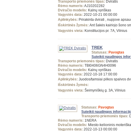
Transporto priemonės tipas:
Dviratis
Rėmo numeris:
AJ10202282
Dviračio modelis:
Kalnų vyriškas
Vagystės data:
2022-10-21 00:00:00
Aplinkybės:
Prirakinta dvirati , nupjove apsa
Išskirtinės žymės:
Ant šakės kairiojo šono s
Vagystės vieta:
Konstitucijos pr. 7A, Vilnius
TREK
Statusas:
Pavogtas
Suteikti naudingos info
Transporto priemonės tipas:
Dviratis
Rėmo numeris:
TBI0406GN4H0096
Dviračio modelis:
Kalnų vyriškas
Vagystės data:
2022-10-18 17:00:00
Aplinkybės:
Juodos/tamsiai pilkos spalvos dv
Išskirtinės žymės:
Vagystės vieta:
Šeimyniškių g. 3A, Vilnius
Statusas:
Pavogtas
Suteikti naudingos informacij
Transporto priemonės tipas:
D
Rėmo numeris:
1NERA
Dviračio modelis:
Miesto-kelioninis moterišk
Vagystės data:
2022-10-13 00:00:00