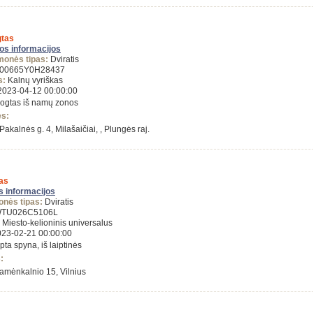
tas
gos informacijos
monės tipas:
Dviratis
00665Y0H28437
s:
Kalnų vyriškas
023-04-12 00:00:00
ogtas iš namų zonos
ės:
Pakalnės g. 4, Milašaičiai, , Plungės raj.
as
s informacijos
onės tipas:
Dviratis
TU026C5106L
Miesto-kelioninis universalus
23-02-21 00:00:00
pta spyna, iš laiptinės
:
amėnkalnio 15, Vilnius