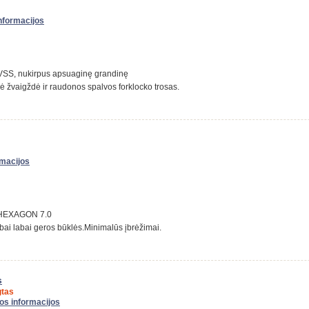
informacijos
a VSS, nukirpus apsuaginę grandinę
 žvaigždė ir raudonos spalvos forklocko trosas.
rmacijos
S HEXAGON 7.0
bai labai geros būklės.Minimalūs įbrėžimai.
s
tas
gos informacijos