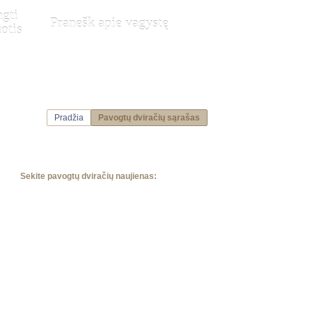
ngti
Pranešk apie vagystę
otis
Pradžia
Pavogtų dviračių sąrašas
Sekite pavogtų dviračių naujienas: