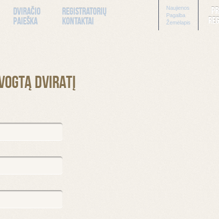
Naujienos
Pr
Dviračio
Registratorių
Pagalba
Reg
paieška
kontaktai
Žemėlapis
vogtą dviratį