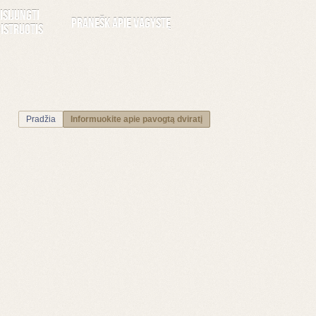
isijungti
Pranešk apie vagystę
istruotis
Pradžia
Informuokite apie pavogtą dviratį