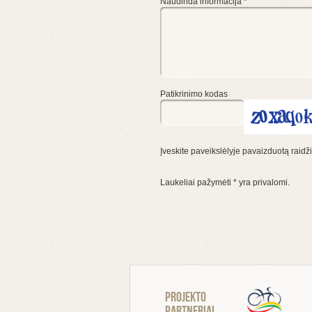
Naudinda informacija
*
Patikrinimo kodas
Įveskite paveikslėlyje pavaizduotą raidž
Laukeliai pažymėti
*
yra privalomi.
Projekto
partneriai