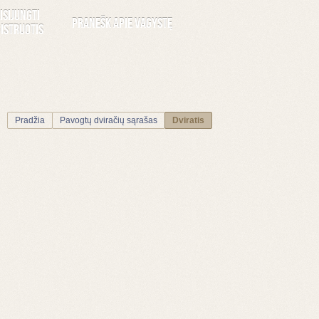
isijungti
Pranešk apie vagystę
istruotis
Pradžia
Pavogtų dviračių sąrašas
Dviratis