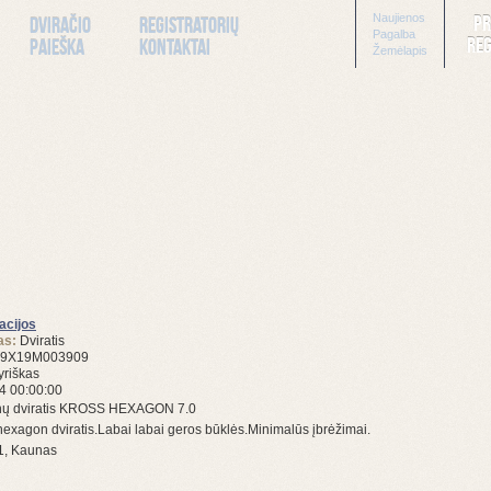
Naujienos
Pr
Dviračio
Registratorių
Pagalba
Reg
paieška
kontaktai
Žemėlapis
acijos
as:
Dviratis
9X19M003909
yriškas
4 00:00:00
nų dviratis KROSS HEXAGON 7.0
hexagon dviratis.Labai labai geros būklės.Minimalūs įbrėžimai.
1, Kaunas