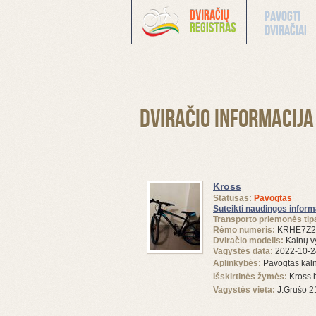
Pavogti
dviračiai
Dviračio informacija
Kross
Statusas:
Pavogtas
Suteikti naudingos inform
Transporto priemonės tip
Rėmo numeris:
KRHE7Z2
Dviračio modelis:
Kalnų v
Vagystės data:
2022-10-2
Aplinkybės:
Pavogtas kal
Išskirtinės žymės:
Kross 
Vagystės vieta:
J.Grušo 2