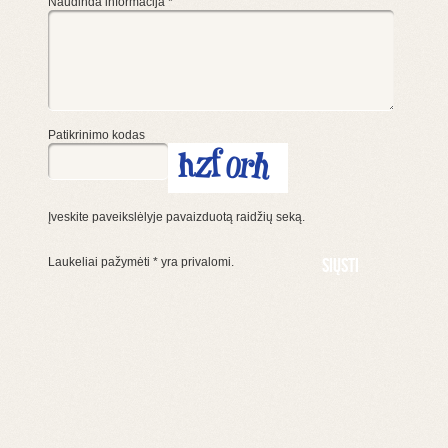
Naudinda informacija
*
Patikrinimo kodas
Įveskite paveikslėlyje pavaizduotą raidžių seką.
Laukeliai pažymėti
*
yra privalomi.