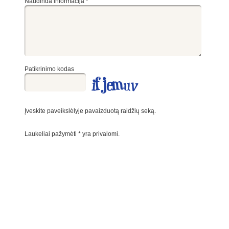
Naudinda informacija
*
Patikrinimo kodas
Įveskite paveikslėlyje pavaizduotą raidžių seką.
Laukeliai pažymėti
*
yra privalomi.