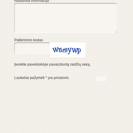
Naudinda informacija
*
Patikrinimo kodas
Įveskite paveikslėlyje pavaizduotą raidžių seką.
Laukeliai pažymėti
*
yra privalomi.