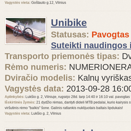
Vagystės vieta:
Goštauto g.12, Vilnius
Unibike
Statusas:
Pavogtas
Suteikti naudingos 
Transporto priemonės tipas:
Dv
Rėmo numeris:
NUMERIONERA
Dviračio modelis:
Kalnų vyriška
Vagystės data:
2013-09-28 16:0
Aplinkybės:
Lukšio g. 2, Vilniuje, rugsėjo 28d. tarp 14:40 ir 16:10 val. pavogtas
Išskirtinės žymės:
21 dydžio rėmas, dantyti dideli MTB pedalai, kurio kairysis s
viršutinis rėmo "balkis" šone. Galinis ratlankis nuklijuotais baltais lipdukais!
Vagystės vieta:
Lukšio g. 2, Vilnius