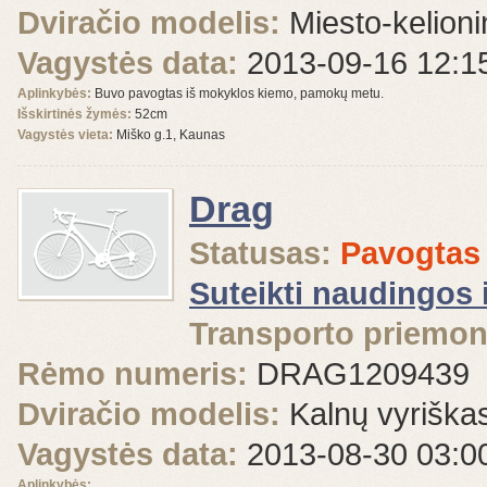
Dviračio modelis:
Miesto-kelioni
Vagystės data:
2013-09-16 12:1
Aplinkybės:
Buvo pavogtas iš mokyklos kiemo, pamokų metu.
Išskirtinės žymės:
52cm
Vagystės vieta:
Miško g.1, Kaunas
Drag
Statusas:
Pavogtas
Suteikti naudingos 
Transporto priemon
Rėmo numeris:
DRAG1209439
Dviračio modelis:
Kalnų vyriška
Vagystės data:
2013-08-30 03:0
Aplinkybės: