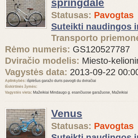
springdale
Statusas:
Pavogtas
Suteikti naudingos 
Transporto priemonė
Rėmo numeris:
GS120527787
Dviračio modelis:
Miesto-kelioni
Vagystės data:
2013-09-22 00:0
Aplinkybės:
išplėšus garažo duris pavogti du dviračiai
Išskirtinės žymės:
Vagystės vieta:
Mažeikiai Mindaugo g. esančiuose garažuose, Mažeikiai
Venus
Statusas:
Pavogtas
Suteikti naudingos 