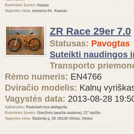
Išskirtinės žymės:
Naujas
Vagystės vieta:
zemaiciu 64 , Kaunas
ZR Race 29er 7.0
Statusas:
Pavogtas
Suteikti naudingos 
Transporto priemonė
Rėmo numeris:
EN4766
Dviračio modelis:
Kalnų vyriška
Vagystės data:
2013-08-28 19:5
Aplinkybės:
Radusiam bus atsiligynta.
Išskirtinės žymės:
Oranžinis (apačia raudona), 22" dydžio.
Vagystės vieta:
Studentų g. 39, 08106 Vilnius, Vilnius