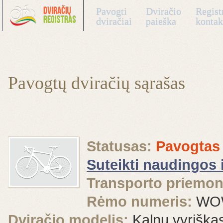
Pavogti
Dviračio
Regist
dviračiai
paieška
kontak
Pavogtų dviračių sąrašas
Statusas:
Pavogtas
Suteikti naudingos 
Transporto priemon
Rėmo numeris:
WOW
Dviračio modelis:
Kalnų vyriška