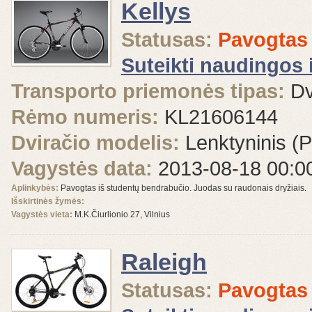
Kellys
Statusas:
Pavogtas
Suteikti naudingos 
Transporto priemonės tipas:
Dv
Rėmo numeris:
KL21606144
Dviračio modelis:
Lenktyninis (P
Vagystės data:
2013-08-18 00:0
Aplinkybės:
Pavogtas iš studentų bendrabučio. Juodas su raudonais dryžiais.
Išskirtinės žymės:
Vagystės vieta:
M.K.Čiurlionio 27, Vilnius
Raleigh
Statusas:
Pavogtas