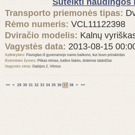
Suteikti naudingos 
Transporto priemonės tipas:
Dv
Rėmo numeris:
VCL11122398
Dviračio modelis:
Kalnų vyriška
Vagystės data:
2013-08-15 00:0
Aplinkybės:
Pavogtas iš gyvenamojo namo balkono, kur buvo prirakintas
Išskirtinės žymės:
Pilkas rėmas, baltos šakės, diskiniai stabdžiai
Vagystės vieta:
Gabijos 2, Vilnius
<<
<
29
30
31
32
33
34
35
36
38
>
>>
37