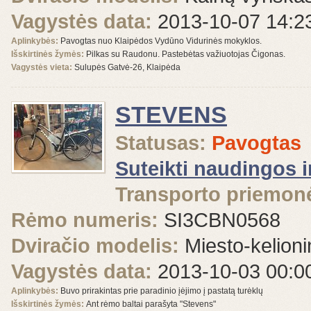
Vagystės data:
2013-10-07 14:2
Aplinkybės:
Pavogtas nuo Klaipėdos Vydūno Vidurinės mokyklos.
Išskirtinės žymės:
Pilkas su Raudonu. Pastebėtas važiuotojas Čigonas.
Vagystės vieta:
Sulupės Gatvė-26, Klaipėda
STEVENS
Statusas:
Pavogtas
Suteikti naudingos 
Transporto priemonė
Rėmo numeris:
SI3CBN0568
Dviračio modelis:
Miesto-kelioni
Vagystės data:
2013-10-03 00:0
Aplinkybės:
Buvo prirakintas prie paradinio įėjimo į pastatą turėklų
Išskirtinės žymės:
Ant rėmo baltai parašyta "Stevens"