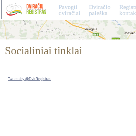
Pavogti
Dviračio
Regist
dviračiai
paieška
kontak
Socialiniai tinklai
Tweets by @DvirRegistras