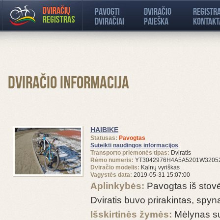
Pavogti
Dviračio
Registr
dviračiai
paieška
kontakt
Dviračio informacija
HAIBIKE
Statusas:
Pavogtas
Suteikti naudingos informacijos
Transporto priemonės tipas:
Dviratis
Rėmo numeris:
YT3042976H4A5A5201W3205
Dviračio modelis:
Kalnų vyriškas
Vagystės data:
2019-05-31 15:07:00
Aplinkybės:
Pavogtas iš stovė
Dviratis buvo prirakintas, spyn
Išskirtinės žymės:
Mėlynas su