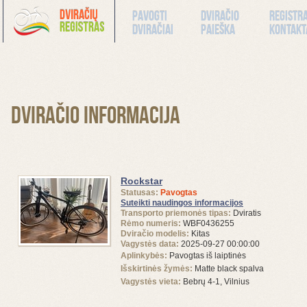
Pavogti
Dviračio
Registr
dviračiai
paieška
kontakt
Dviračio informacija
Rockstar
Statusas:
Pavogtas
Suteikti naudingos informacijos
Transporto priemonės tipas:
Dviratis
Rėmo numeris:
WBF0436255
Dviračio modelis:
Kitas
Vagystės data:
2025-09-27 00:00:00
Aplinkybės:
Pavogtas iš laiptinės
Išskirtinės žymės:
Matte black spalva
Vagystės vieta:
Bebrų 4-1, Vilnius