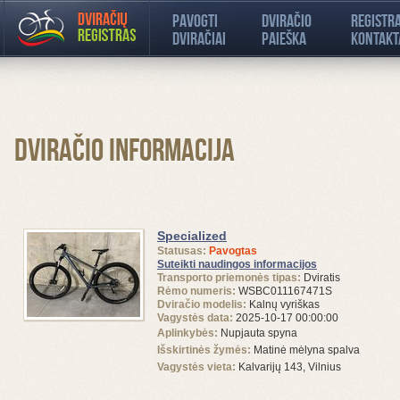
Pavogti
Dviračio
Registr
dviračiai
paieška
kontakt
Dviračio informacija
Specialized
Statusas:
Pavogtas
Suteikti naudingos informacijos
Transporto priemonės tipas:
Dviratis
Rėmo numeris:
WSBC011167471S
Dviračio modelis:
Kalnų vyriškas
Vagystės data:
2025-10-17 00:00:00
Aplinkybės:
Nupjauta spyna
Išskirtinės žymės:
Matinė mėlyna spalva
Vagystės vieta:
Kalvarijų 143, Vilnius