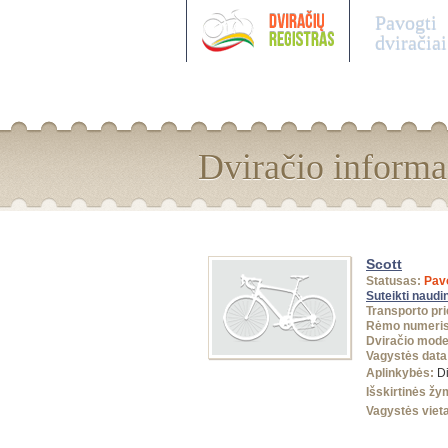
Pavogti
dviračiai
Dviračio informa
Scott
Statusas:
Pav
Suteikti naudi
Transporto pr
Rėmo numeris
Dviračio mode
Vagystės data
Aplinkybės:
D
Išskirtinės žy
Vagystės viet