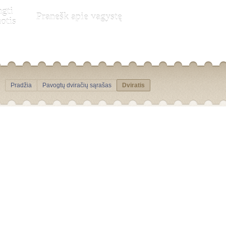
ngti
Pranešk apie vagystę
otis
Pradžia
Pavogtų dviračių sąrašas
Dviratis