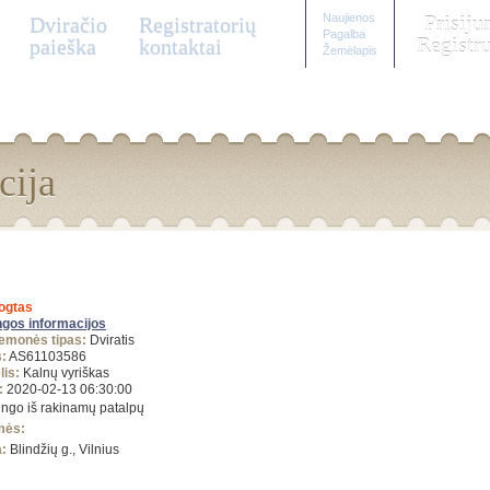
Naujienos
Prisiju
Dviračio
Registratorių
Pagalba
Registru
paieška
kontaktai
Žemėlapis
cija
ogtas
ngos informacijos
iemonės tipas:
Dviratis
:
AS61103586
lis:
Kalnų vyriškas
:
2020-02-13 06:30:00
ingo iš rakinamų patalpų
mės:
a:
Blindžių g., Vilnius