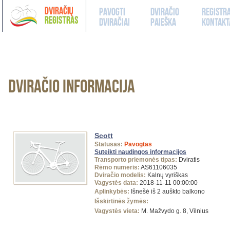
Pavogti
Dviračio
Registr
dviračiai
paieška
kontakt
Dviračio informacija
Scott
Statusas:
Pavogtas
Suteikti naudingos informacijos
Transporto priemonės tipas:
Dviratis
Rėmo numeris:
AS61106035
Dviračio modelis:
Kalnų vyriškas
Vagystės data:
2018-11-11 00:00:00
Aplinkybės:
Išnešė iš 2 auškto balkono
Išskirtinės žymės:
Vagystės vieta:
M. Mažvydo g. 8, Vilnius