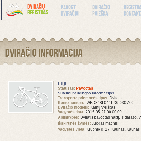
Pavogti
Dviračio
Registr
dviračiai
paieška
kontakt
Dviračio informacija
Fuji
Statusas:
Pavogtas
Suteikti naudingos informacijos
Transporto priemonės tipas:
Dviratis
Rėmo numeris:
WBD318L0411JG5030M02
Dviračio modelis:
Kalnų vyriškas
Vagystės data:
2015-05-27 00:00:00
Aplinkybės:
Dviratis pavogtas naktį, iš garažo, 
Išskirtinės žymės:
Juodas matinis
Vagystės vieta:
Kruonio g. 27, Kaunas, Kaunas