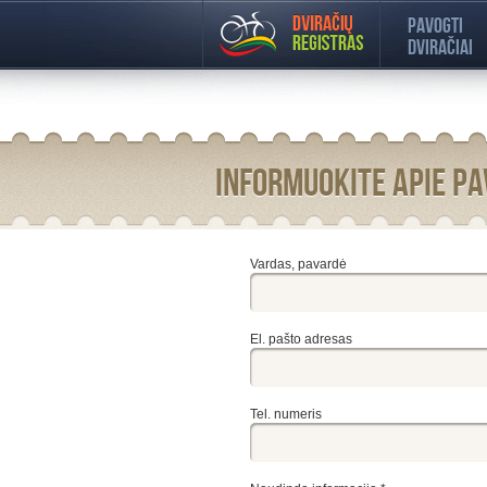
Pavogti
dviračiai
Informuokite apie pa
Vardas, pavardė
El. pašto adresas
Tel. numeris