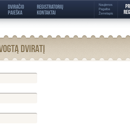
Naujienos
Pr
Dviračio
Registratorių
Pagalba
Reg
paieška
kontaktai
Žemėlapis
vogtą dviratį