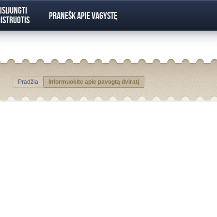
isijungti
Pranešk apie vagystę
istruotis
Pradžia
Informuokite apie pavogtą dviratį