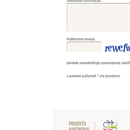
Naudinda informacija
*
Patikrinimo kodas
Įveskite paveikslėlyje pavaizduotą raidž
Laukeliai pažymėti
*
yra privalomi.
Projekto
partneriai