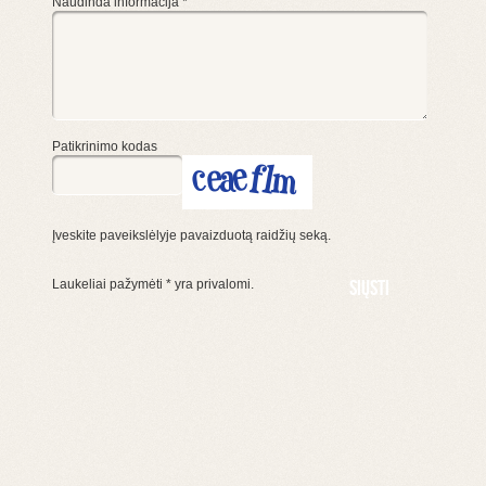
Naudinda informacija
*
Patikrinimo kodas
Įveskite paveikslėlyje pavaizduotą raidžių seką.
Laukeliai pažymėti
*
yra privalomi.