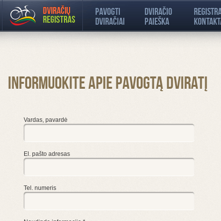
Pavogti
Dviračio
Registr
dviračiai
paieška
kontakt
Informuokite apie pavogtą dviratį
Vardas, pavardė
El. pašto adresas
Tel. numeris