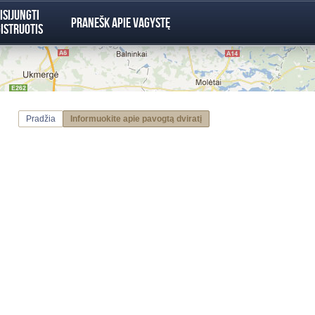
isijungti
Pranešk apie vagystę
istruotis
Pradžia
Informuokite apie pavogtą dviratį