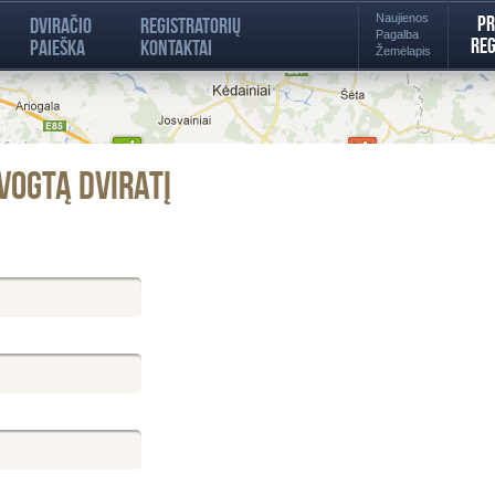
Naujienos
Pr
Dviračio
Registratorių
Pagalba
Reg
paieška
kontaktai
Žemėlapis
vogtą dviratį