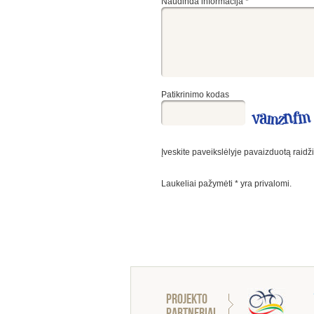
Naudinda informacija
*
Patikrinimo kodas
Įveskite paveikslėlyje pavaizduotą raidž
Laukeliai pažymėti
*
yra privalomi.
Projekto
partneriai