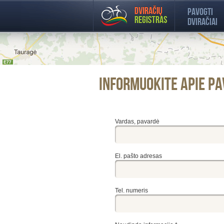
Pavogti
dviračiai
Informuokite apie pa
Vardas, pavardė
El. pašto adresas
Tel. numeris