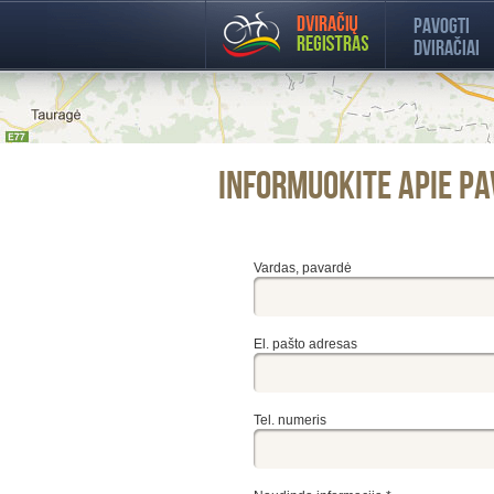
Pavogti
dviračiai
Informuokite apie pa
Vardas, pavardė
El. pašto adresas
Tel. numeris