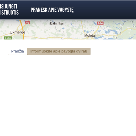
isijungti
Pranešk apie vagystę
istruotis
Pradžia
Informuokite apie pavogtą dviratį