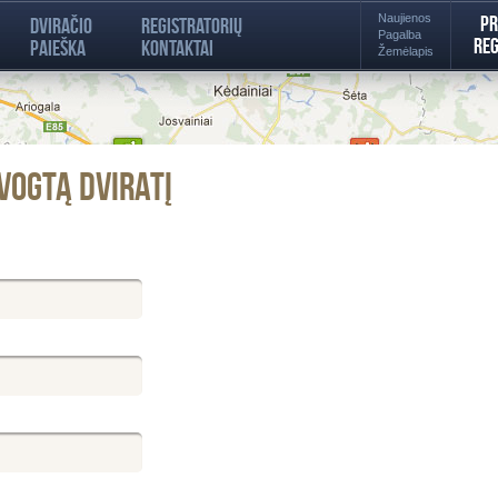
Naujienos
Pr
Dviračio
Registratorių
Pagalba
Reg
paieška
kontaktai
Žemėlapis
vogtą dviratį