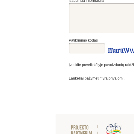
Naudinda informacija
*
Patikrinimo kodas
Įveskite paveikslėlyje pavaizduotą raidž
Laukeliai pažymėti
*
yra privalomi.
Projekto
partneriai