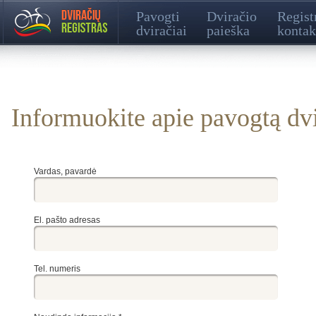
Pavogti
Dviračio
Regist
dviračiai
paieška
kontak
Informuokite apie pavogtą dvi
Vardas, pavardė
El. pašto adresas
Tel. numeris