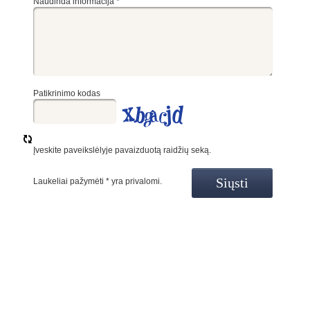
Naudinda informacija
*
Patikrinimo kodas
Įveskite paveikslėlyje pavaizduotą raidžių seką.
Laukeliai pažymėti
*
yra privalomi.