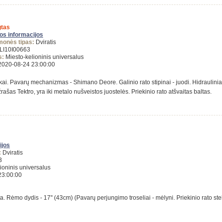
tas
gos informacijos
monės tipas:
Dviratis
LI10I00663
s:
Miesto-kelioninis universalus
020-08-24 23:00:00
ai. Pavarų mechanizmas - Shimano Deore. Galinio rato stipinai - juodi. Hidrauliniai s
žrašas Tektro, yra iki metalo nušveistos juostelės. Priekinio rato atšvaitas baltas.
ijos
:
Dviratis
3
ioninis universalus
23:00:00
a. Rėmo dydis - 17'' (43cm) (Pavarų perjungimo troseliai - mėlyni. Priekinio rato s