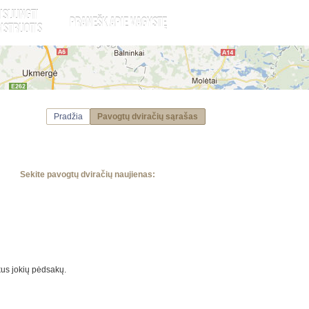
isijungti
Pranešk apie vagystę
istruotis
Pradžia
Pavogtų dviračių sąrašas
Sekite pavogtų dviračių naujienas:
ikus jokių pėdsakų.