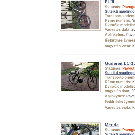
FUJI
Statusas:
Pavogt
Suteikti naudingo
Transporto priem
Rėmo numeris:
W
Dviračio modelis:
Vagystės data:
20
Aplinkybės:
Pavog
Išskirtinės žymė
Vagystės vieta:
K
Gudereit LC-15
Statusas:
Pavogt
Suteikti naudingo
Transporto priem
Rėmo numeris:
K
Dviračio modelis:
Vagystės data:
20
Aplinkybės:
Pavog
Išskirtinės žymė
Vagystės vieta:
K
Merida
Statusas:
Pavogt
Suteikti naudingo