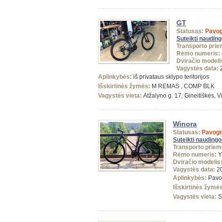
GT
Statusas:
Pavog
Suteikti naudin
Transporto prie
Rėmo numeris:
Dviračio modeli
Vagystės data:
2
Aplinkybės:
iš privataus sklypo teritorijos
Išskirtinės žymės:
M REMAS , COMP BLK
Vagystės vieta:
Atžalyno g. 17, Gineitiškės, Vi
Winora
Statusas:
Pavogt
Suteikti naudingo
Transporto priem
Rėmo numeris:
Y
Dviračio modelis
Vagystės data:
20
Aplinkybės:
Pavog
Išskirtinės žymė
Vagystės vieta:
S