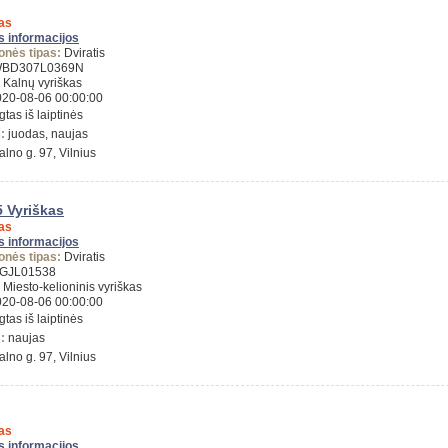
as
s informacijos
onės tipas:
Dviratis
BD307L0369N
Kalnų vyriškas
20-08-06 00:00:00
tas iš laiptinės
s:
juodas, naujas
alno g. 97, Vilnius
 Vyriškas
as
s informacijos
onės tipas:
Dviratis
GJL01538
Miesto-kelioninis vyriškas
20-08-06 00:00:00
tas iš laiptinės
s:
naujas
alno g. 97, Vilnius
as
s informacijos