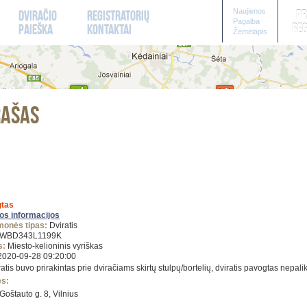
Naujienos
Pr
Dviračio
Registratorių
Pagalba
Reg
paieška
kontaktai
Žemėlapis
rašas
tas
gos informacijos
monės tipas:
Dviratis
WBD343L1199K
s:
Miesto-kelioninis vyriškas
020-09-28 09:20:00
atis buvo prirakintas prie dviračiams skirtų stulpų/bortelių, dviratis pavogtas nepal
ės:
Goštauto g. 8, Vilnius