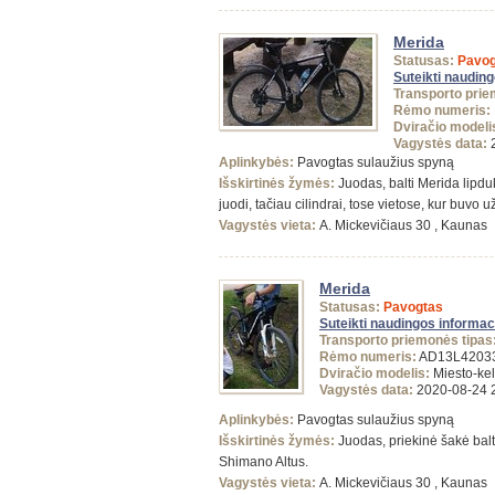
Merida
Statusas:
Pavog
Suteikti naudin
Transporto prie
Rėmo numeris:
Dviračio modeli
Vagystės data:
2
Aplinkybės:
Pavogtas sulaužius spyną
Išskirtinės žymės:
Juodas, balti Merida lipduk
juodi, tačiau cilindrai, tose vietose, kur buvo u
Vagystės vieta:
A. Mickevičiaus 30 , Kaunas
Merida
Statusas:
Pavogtas
Suteikti naudingos informac
Transporto priemonės tipas
Rėmo numeris:
AD13L4203
Dviračio modelis:
Miesto-kel
Vagystės data:
2020-08-24 
Aplinkybės:
Pavogtas sulaužius spyną
Išskirtinės žymės:
Juodas, priekinė šakė balt
Shimano Altus.
Vagystės vieta:
A. Mickevičiaus 30 , Kaunas