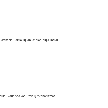
tabdžiai Tektro, jų rankenėlės ir jų cilindrai
tebulė - vario spalvos. Pavarų mechanizmas -