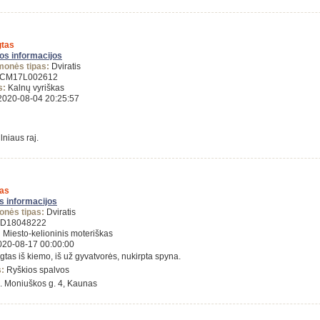
tas
gos informacijos
monės tipas:
Dviratis
CM17L002612
s:
Kalnų vyriškas
020-08-04 20:25:57
lniaus raj.
as
s informacijos
onės tipas:
Dviratis
D18048222
:
Miesto-kelioninis moteriškas
20-08-17 00:00:00
tas iš kiemo, iš už gyvatvorės, nukirpta spyna.
s:
Ryškios spalvos
. Moniuškos g. 4, Kaunas