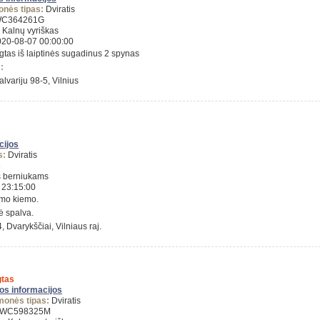
onės tipas:
Dviratis
C364261G
Kalnų vyriškas
20-08-07 00:00:00
tas iš laiptinės sugadinus 2 spynas
:
alvariju 98-5, Vilnius
cijos
s:
Dviratis
6
s berniukams
 23:15:00
amo kiemo.
ė spalva.
, Dvarykščiai, Vilniaus raj.
tas
gos informacijos
monės tipas:
Dviratis
WC598325M