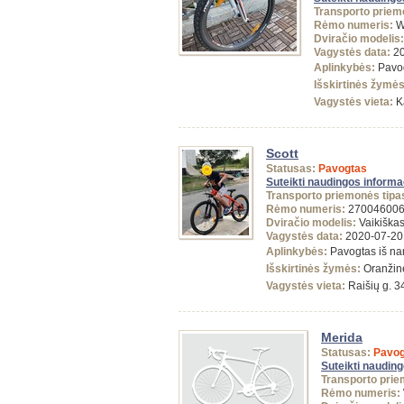
Transporto priem
Rėmo numeris:
W
Dviračio modelis:
Vagystės data:
20
Aplinkybės:
Pavog
Išskirtinės žymės
Vagystės vieta:
K
Scott
Statusas:
Pavogtas
Suteikti naudingos informa
Transporto priemonės tipa
Rėmo numeris:
27004600
Dviračio modelis:
Vaikiška
Vagystės data:
2020-07-20
Aplinkybės:
Pavogtas iš n
Išskirtinės žymės:
Oranžin
Vagystės vieta:
Raišių g. 34
Merida
Statusas:
Pavog
Suteikti naudin
Transporto prie
Rėmo numeris: