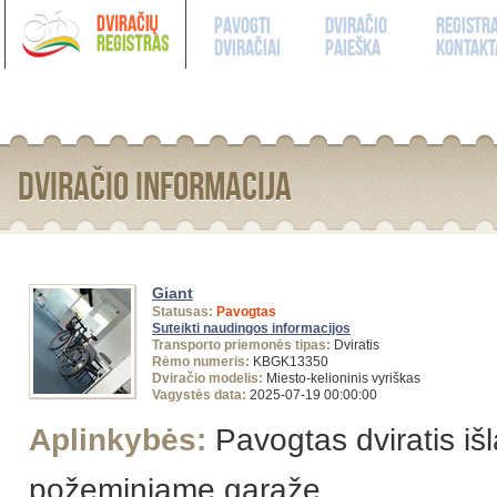
Pavogti
Dviračio
Registr
dviračiai
paieška
kontakt
Dviračio informacija
Giant
Statusas:
Pavogtas
Suteikti naudingos informacijos
Transporto priemonės tipas:
Dviratis
Rėmo numeris:
KBGK13350
Dviračio modelis:
Miesto-kelioninis vyriškas
Vagystės data:
2025-07-19 00:00:00
Aplinkybės:
Pavogtas dviratis i
požeminiame garaže.