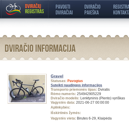
Pavogti
Dviračio
Registr
dviračiai
paieška
kontakt
Dviračio informacija
Gravel
Statusas:
Pavogtas
Suteikti naudingos informacijos
Transporto priemonės tipas:
Dviratis
Rėmo numeris:
254942905229
Dviračio modelis:
Lenktyninis (Plento) vyriškas
Vagystės data:
2021-06-27 00:00:00
Aplinkybės:
Išskirtinės žymės:
Vagystės vieta:
Birutes 6-29, Klaipėda